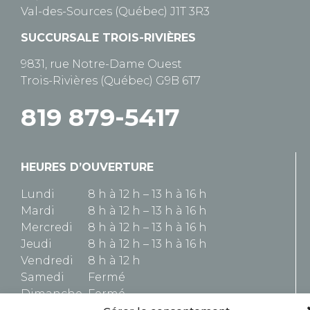
Val-des-Sources (Québec) J1T 3R3
SUCCURSALE TROIS-RIVIÈRES
9831, rue Notre-Dame Ouest
Trois-Rivières (Québec) G9B 6T7
819 879-5417
HEURES D’OUVERTURE
Lundi
8 h à 12 h – 13 h à 16 h
Mardi
8 h à 12 h – 13 h à 16 h
Mercredi
8 h à 12 h – 13 h à 16 h
Jeudi
8 h à 12 h – 13 h à 16 h
Vendredi
8 h à 12 h
Samedi
Fermé
Dimanche
Fermé